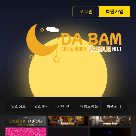
로그인
회원가입
업소정보
업소후기
커뮤니티
다밤오락실
회원센터