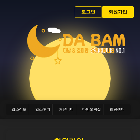
로그인
회원가입
업소정보
업소후기
커뮤니티
다밤오락실
회원센터