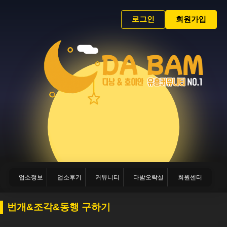
로그인
회원가입
업소정보
업소후기
커뮤니티
다밤오락실
회원센터
번개&조각&동행 구하기