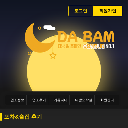
로그인
회원가입
업소정보
업소후기
커뮤니티
다밤오락실
회원센터
포차&술집 후기