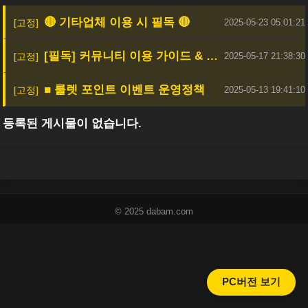
🔴 기타업체 이용 시 필독 🔴
2025-05-23 05:01:21
[필독] 커뮤니티 이용 가이드 & 안전한 활동을 위한 안내
2025-05-17 21:38:30
■ 룰렛 포인트 이벤트 운영정책
2025-05-13 19:41:10
등록된 게시물이 없습니다.
© 2025 dabam.com
PC버전 보기