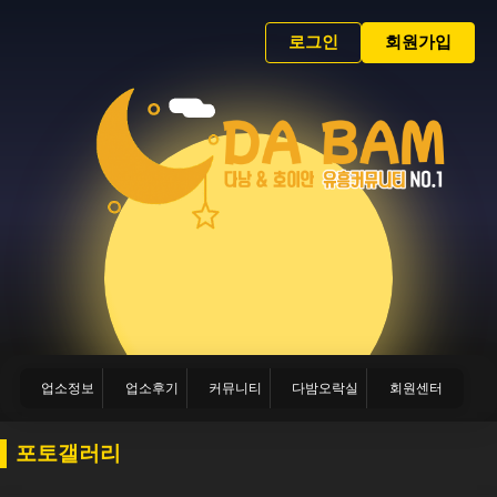
로그인
회원가입
업소정보
업소후기
커뮤니티
다밤오락실
회원센터
포토갤러리