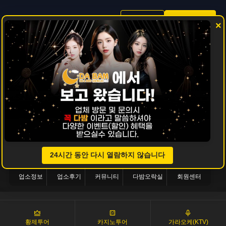
로그인
회원가입
×
24시간 동안 다시 열람하지 않습니다
업소정보
업소후기
커뮤니티
다밤오락실
회원센터
황제투어
카지노투어
가라오케(KTV)