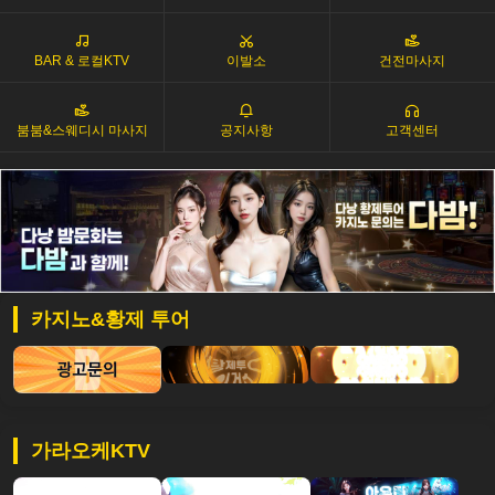
BAR & 로컬KTV
이발소
건전마사지
붐붐&스웨디시 마사지
공지사항
고객센터
카지노&황제 투어
가라오케KTV