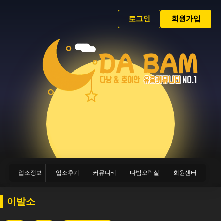
로그인
회원가입
업소정보
업소후기
커뮤니티
다밤오락실
회원센터
이발소