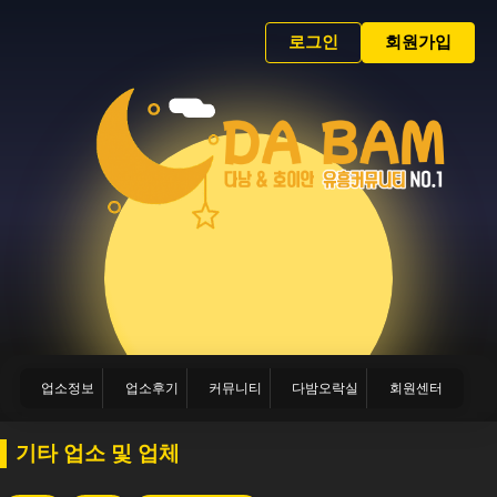
로그인
회원가입
업소정보
업소후기
커뮤니티
다밤오락실
회원센터
기타 업소 및 업체