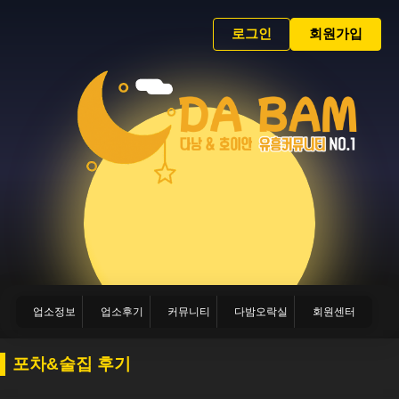
로그인
회원가입
업소정보
업소후기
커뮤니티
다밤오락실
회원센터
포차&술집 후기