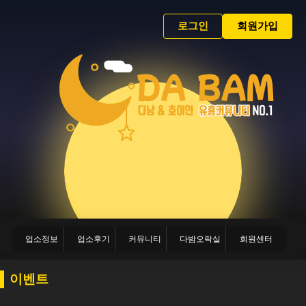
로그인
회원가입
업소정보
업소후기
커뮤니티
다밤오락실
회원센터
이벤트