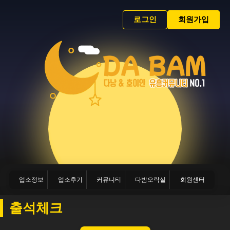
로그인
회원가입
업소정보
업소후기
커뮤니티
다밤오락실
회원센터
출석체크