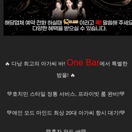
One Bar
🔥 다낭 최고의 아가씨 바!
에서 특별한
밤을! 🔥
💚호치민 스타일 정통 서비스, 프라이빗 룸 완비!💚
💚애인 모드 마인드 최상 20대 아가씨 항시 대기!💚
💚혼자 와도 ok💚