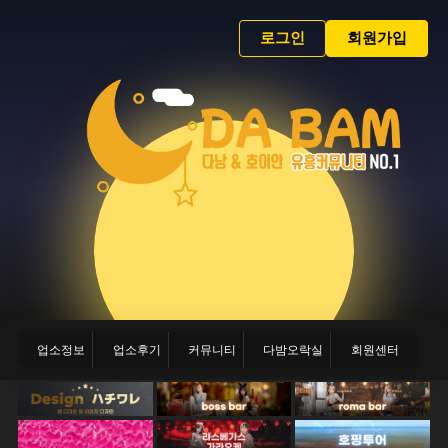
로그인
회원가입
업소정보
업소후기
커뮤니티
다밤오락실
회원센터