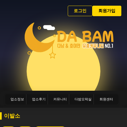
로그인
회원가입
업소정보
업소후기
커뮤니티
다밤오락실
회원센터
이발소