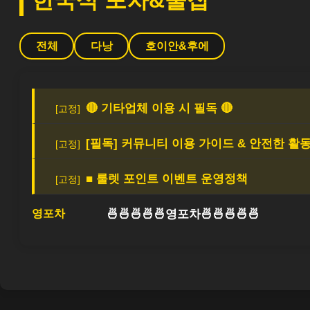
한국식 포차&술집
전체
다낭
호이안&후에
🔴 기타업체 이용 시 필독 🔴
[필독] 커뮤니티 이용 가이드 & 안전한 활
■ 룰렛 포인트 이벤트 운영정책
영포차
🍜🍜🍜🍜🍜영포차🍜🍜🍜🍜🍜