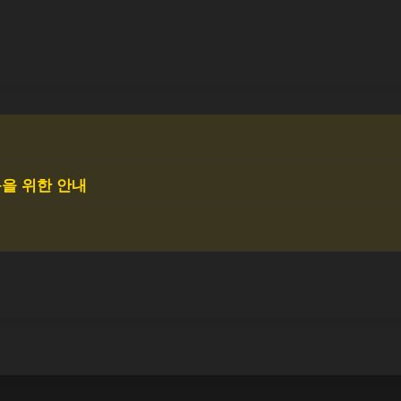
동을 위한 안내